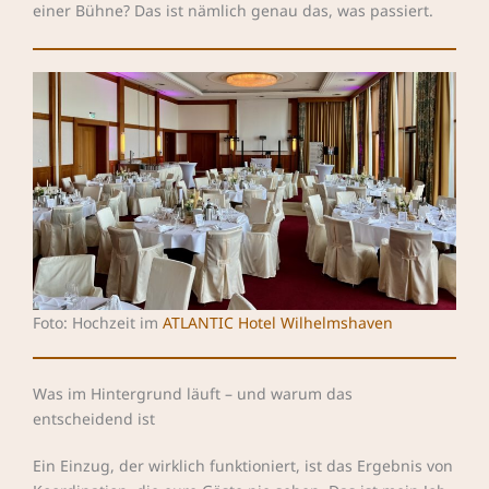
einer Bühne? Das ist nämlich genau das, was passiert.
Foto: Hochzeit im
ATLANTIC Hotel Wilhelmshaven
Was im Hintergrund läuft – und warum das
entscheidend ist
Ein Einzug, der wirklich funktioniert, ist das Ergebnis von