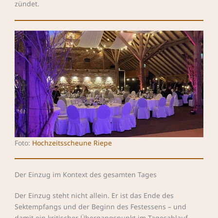
zündet.
Foto:
Hochzeitsscheune Riepe
Der Einzug im Kontext des gesamten Tages
Der Einzug steht nicht allein. Er ist das Ende des
Sektempfangs und der Beginn des Festessens – und
damit ein kritischer Übergangspunkt im Tagesablauf.