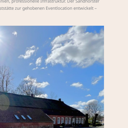
nien, professionelle Infrastruktur. Der Sandhorster
ststätte zur gehobenen Eventlocation entwickelt –