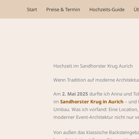
Zum
Start
Preise & Termin
Hochzeits-Guide
Üb
Inhalt
springen
Hochzeit im Sandhorster Krug Aurich
Wenn Tradition auf moderne Architektur 
Am
2. Mai 2025
durfte ich Anna und Tob
im
Sandhorster Krug in Aurich
– und 
Umbau. Was ich vorfand: Eine Location, 
moderner Event-Architektur nicht nur ve
Von außen das klassische Backsteingebä