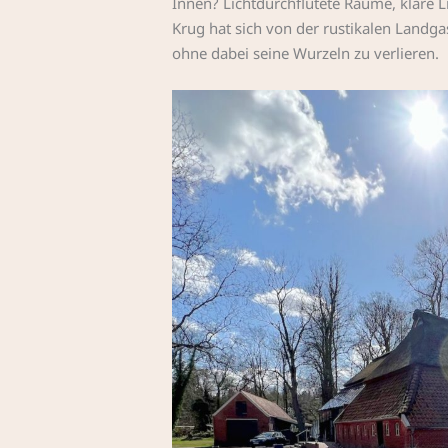
Innen? Lichtdurchflutete Räume, klare Li
Krug hat sich von der rustikalen Landga
ohne dabei seine Wurzeln zu verlieren.