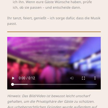
ich ihn. Wenn eure Gäste Wünsche haben, prüfe
ich, ob sie passen – und entscheide dann.
Ihr tanzt, feiert, genießt – ich sorge dafür, dass die Musik
passt.
Hinweis: Das Bild/Video ist bewusst leicht unscharf
gehalten, um die Privatsphäre der Gäste zu schützen.
Aus urheberrechtlichen Gründen wurde außerdem auf